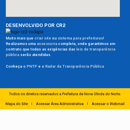
DESENVOLVIDO POR CR2
Muito mais que
criar site
ou
sistema para prefeituras
!
Realizamos uma
assessoria
completa, onde garantimos em
contrato que todas as exigências das
leis de transparência
pública
serão atendidas.
Conheça o
PNTP
e o
Radar da Transparência Pública
Todos os direitos reservados a Prefeitura de Nova Olinda do Norte.
Mapa do Site
Acessar Área Administrativa
Acessar o Webmail